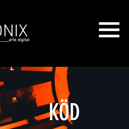
NIX
____arte digital
KÖD