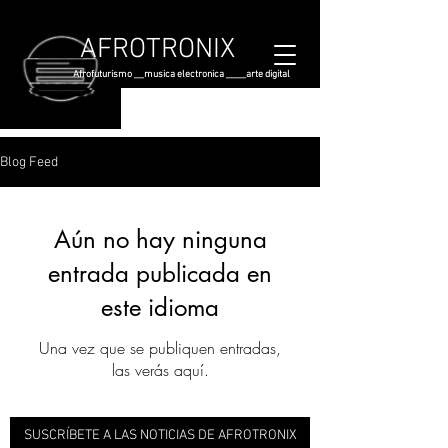
AFROTRONIX
Afrofuturismo __musica electronica ____arte digital
Blog Feed
Aún no hay ninguna
entrada publicada en
este idioma
Una vez que se publiquen entradas,
las verás aquí.
SUSCRÍBETE A LAS NOTICIAS DE AFROTRONIX