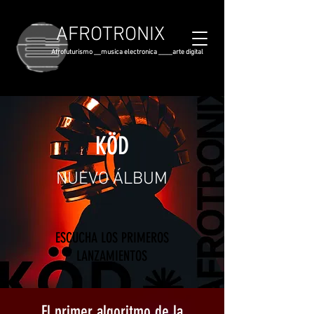
AFROTRONIX
Afrofuturismo __musica electronica ____arte digital
KÖD
NUEVO ÁLBUM
ESCUCHA LOS PRIMEROS
LANZAMIENTOS
El primer algoritmo de la